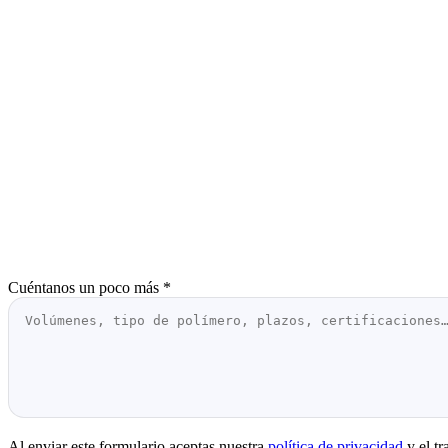
Cuéntanos un poco más
*
Al enviar este formulario aceptas nuestra
política de privacidad
y el t