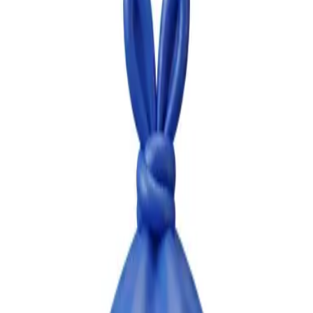
Atalant
A Atalant coordena abastecimento de polímeros, logística e
execução comercial para compradores industriais na Europa.
+34 965 66 18 28
Ligações
Produtos
Logística
Financiamento
Sustentabilidade
Sobre nós
Contacto
info@atalant.com
Proyecto de autoconsumo